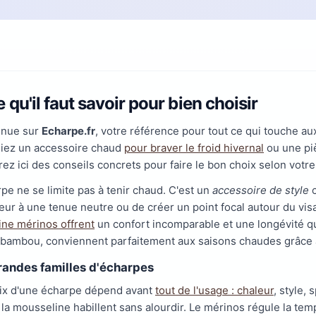
 qu'il faut savoir pour bien choisir
enue sur
Echarpe.fr
, votre référence pour tout ce qui touche au
iez un accessoire chaud
pour braver le froid hivernal
ou une piè
ez ici des conseils concrets pour faire le bon choix selon votre 
rpe ne se limite pas à tenir chaud. C'est un
accessoire de style
c
leur à une tenue neutre ou de créer un point focal autour du v
aine mérinos offrent
un confort incomparable et une longévité qui 
 bambou, conviennent parfaitement aux saisons chaudes grâce à l
randes familles d'écharpes
ix d'une écharpe dépend avant
tout de l'usage : chaleur
, style,
 la mousseline habillent sans alourdir. Le mérinos régule la tem