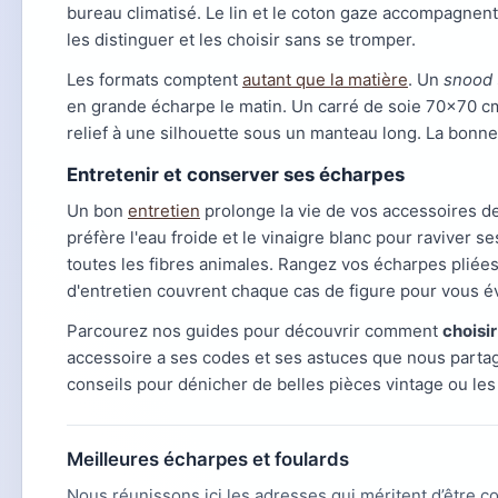
bureau climatisé. Le lin et le coton gaze accompagnent 
les distinguer et les choisir sans se tromper.
Les formats comptent
autant que la matière
. Un
snood
en grande écharpe le matin. Un carré de soie 70x70 c
relief à une silhouette sous un manteau long. La bonne 
Entretenir et conserver ses écharpes
Un bon
entretien
prolonge la vie de vos accessoires de
préfère l'eau froide et le vinaigre blanc pour raviver 
toutes les fibres animales. Rangez vos écharpes pliées
d'entretien couvrent chaque cas de figure pour vous év
Parcourez nos guides pour découvrir comment
choisi
accessoire a ses codes et ses astuces que nous partag
conseils pour dénicher de belles pièces vintage ou les
Meilleures écharpes et foulards
Nous réunissons ici les adresses qui méritent d’être 