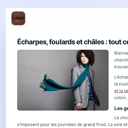
Écharpes, foulards et châles : tout ce
Bienv
cherch
trouver
L'écha
la cou
et la l
coton,
Les g
Le cho
s'imposent pour les journées de grand froid. La soie et